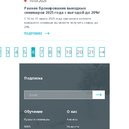
10.03.2025
Раннее бронирование выездных
семинаров 2025 года с выгодой до 20%!
С 10 по 31 марта 2025 года при записи и оплате
выездного семинара вы можете получить скидку до
20%.
ПОДРОБНЕЕ
2
3
4
5
6
7
8
9
10
20
21
Подписка
Обучение
О нас
Курсы и семинары
Анонсы
MBA
Новости