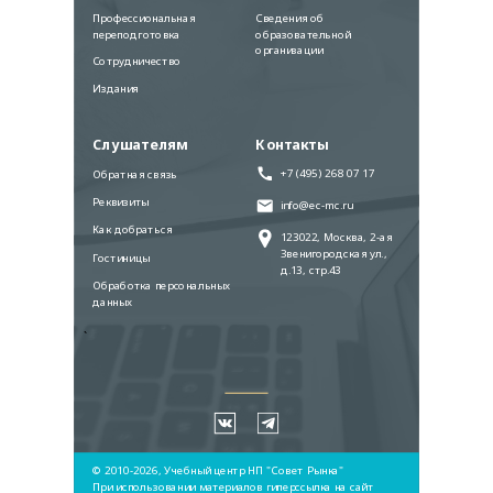
Профессиональная
Сведения об
переподготовка
образовательной
организации
Сотрудничество
Издания
Слушателям
Контакты
+7 (495) 268 07 17
Обратная связь
Реквизиты
info@ec-mc.ru
Как добраться
123022, Москва, 2-ая
Звенигородская ул.,
Гостиницы
д.13, стр.43
Обработка персональных
данных
`
© 2010-2026, Учебный центр НП "Совет Рынка"
При использовании материалов гиперссылка на сайт